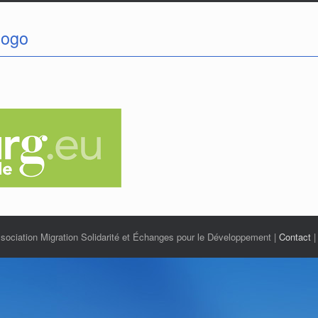
logo
ciation Migration Solidarité et Échanges pour le Développement |
Contact