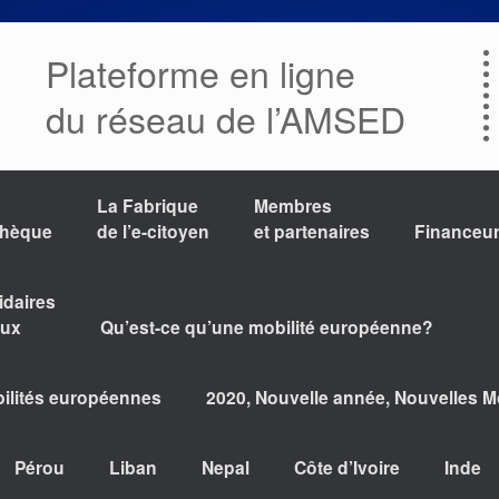
Plateforme en ligne
du réseau de l’AMSED
La Fabrique
Membres
thèque
de l’e-citoyen
et partenaires
Financeu
idaires
aux
Qu’est-ce qu’une mobilité européenne?
bilités européennes
2020, Nouvelle année, Nouvelles Mo
Pérou
Liban
Nepal
Côte d’Ivoire
Inde