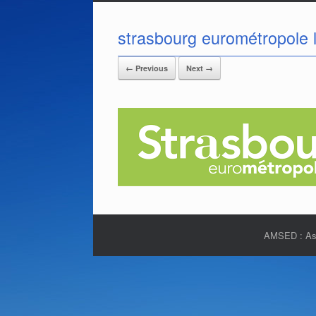
strasbourg eurométropole 
← Previous
Next →
AMSED : Asso