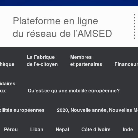
Plateforme en ligne
du réseau de l’AMSED
La Fabrique
Membres
thèque
de l’e-citoyen
et partenaires
Financeu
idaires
aux
Qu’est-ce qu’une mobilité européenne?
bilités européennes
2020, Nouvelle année, Nouvelles Mo
Pérou
Liban
Nepal
Côte d’Ivoire
Inde