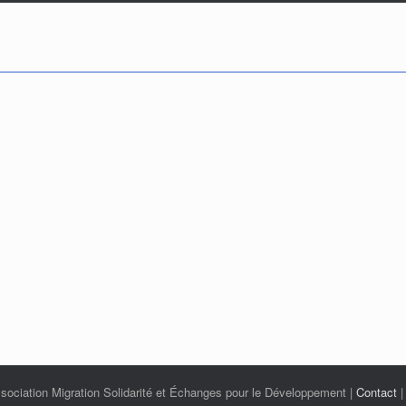
ciation Migration Solidarité et Échanges pour le Développement |
Contact