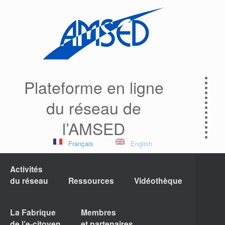
Plateforme en ligne
du réseau de
l’AMSED
Français
English
Activités
du réseau
Ressources
Vidéothèque
La Fabrique
Membres
de l’e-citoyen
et partenaires