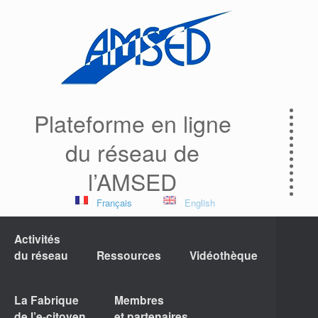
Plateforme en ligne
du réseau de
l’AMSED
Français
English
Activités
du réseau
Ressources
Vidéothèque
La Fabrique
Membres
de l’e-citoyen
et partenaires