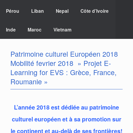
Pérou
Liban
Nepal
Côte d’Ivoire
Inde
Maroc
Vietnam
Patrimoine culturel Européen 2018
Mobilité fevrier 2018 » Projet E-
Learning for EVS : Grèce, France,
Roumanie »
L’année 2018 est dédiée au patrimoine
culturel européen et à sa promotion sur
le continent et au-delà de ses frontières!