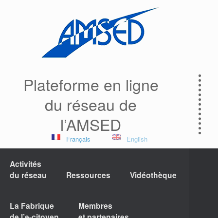
Plateforme en ligne
du réseau de
l’AMSED
Français
English
Activités
du réseau
Ressources
Vidéothèque
La Fabrique
Membres
de l’e-citoyen
et partenaires