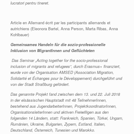
lucratori pentru tineret.
Article en Allemand écrit par les participants allemands et
autrichiens (Eleonora Bartel, Anna Person, Marta Ribas, Anna
Kohlbauer)
Gemeinsames Handeln für die sozio-professionelle
Inklusion von MigrantInnen und Geflüchteten
Das Seminar „Acting together for the socio-professional
inclusion of migrants and refugees“, durch Erasmus+ finanziert,
wurde von der Organisation AMSED (Association Migration,
Solidarité et Échanges pour le Développement) durchgeführt und
von der Stadt Straßburg gefördert.
Das genannte Projekt fand zwischen dem 13. und 22. Juli 2018
in der elsässischen Hauptstadt mit 48 TeilnehmerInnen,
bestehend aus JugendarbeiterInnen, ProjektkoordinatorInnen,
OrganisationsleiterInnen und aktiven Freiwilligen aus den
folgenden 14 Ländern, statt: Frankreich, Spanien, Türkei, Ungarn,
Rumänien, Ukraine, Bulgarien, Zypern, Estland, Italien,
Deutschland, Österreich, Tunesien und Marokko.