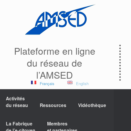
Plateforme en ligne
du réseau de
l’AMSED
Français
English
Activités
du réseau
Ressources
Vidéothèque
La Fabrique
Membres
de l’e-citoyen
et partenaires