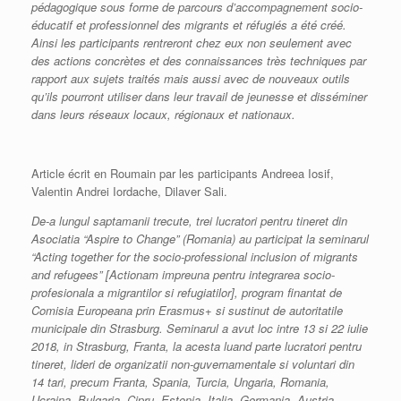
pédagogique sous forme de parcours d’accompagnement socio-
éducatif et professionnel des migrants et réfugiés a été créé.
Ainsi les participants rentreront chez eux non seulement avec
des actions concrètes et des connaissances très techniques par
rapport aux sujets traités mais aussi avec de nouveaux outils
qu’ils pourront utiliser dans leur travail de jeunesse et disséminer
dans leurs réseaux locaux, régionaux et nationaux.
Article écrit en Roumain par les participants Andreea Iosif,
Valentin Andrei Iordache, Dilaver Sali.
De-a lungul saptamanii trecute, trei lucratori pentru tineret din
Asociatia “Aspire to Change” (Romania) au participat la seminarul
“Acting together for the socio-professional inclusion of migrants
and refugees” [Actionam impreuna pentru integrarea socio-
profesionala a migrantilor si refugiatilor], program finantat de
Comisia Europeana prin Erasmus+ si sustinut de autoritatile
municipale din Strasburg. Seminarul a avut loc intre 13 si 22 iulie
2018, in Strasburg, Franta, la acesta luand parte lucratori pentru
tineret, lideri de organizatii non-guvernamentale si voluntari din
14 tari, precum Franta, Spania, Turcia, Ungaria, Romania,
Ucraina, Bulgaria, Cipru, Estonia, Italia, Germania, Austria,