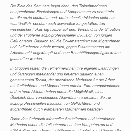
Die Ziele des Seminars lagen darin, den TeilnehmerInnen
entsprechende Einstellungen und Kompetenzen zu vermitteln,
um die sozio-edukative und -professionelle Inklusion nicht nur
verständlich, sondern auch anwendbar zu gestalten. Ein
wesentlicher Fokus lag hierbei auf dem Verständnis der Situation
und der Probleme sozio-professioneller Inklusion von jungen
Geflüchteten. Dadurch soll die Erwerbstätigkeit von MigrantInnen
und Geflüchteten erhöht werden, gegen Diskriminierung am
Arbeitsmarkt angekämpft und neue Beschäftigungsmöglichkeiten
geschaffen werden.
In Gruppen teilten die TeilnehmerInnen ihre eigenen Erfahrungen
und Strategien miteinander und kreierten dadurch einen
gemeinsamen Toolkit, der spezifische Methoden für die Arbeit
mit Geflüchteten und MigrantInnen enthält. Partnerorganisationen
und externe Akteure haben somit die Möglichkeit, einen
Überblick über verschiedene Aktivitäten zu erhalten, die zur
sozio-professionellen Inklusion von Geflüchteten und
MigrantInnen durch erarbeiteten Maßnahmen beitragen.
Durch den Gebrauch informeller Sozialformen und interaktiver
Methoden haben die TeilnehmerInnen ihre Kompetenzen und
Fähigkeiten zum Thema fachübergreifend entwickeln können. Die