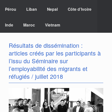
Pérou
Liban
Nepal
Côte d’Ivoire
Inde
Maroc
Vietnam
Résultats de dissémination :
articles créés par les participants à
l’issu du Séminaire sur
l’employabilité des migrants et
réfugiés / juillet 2018