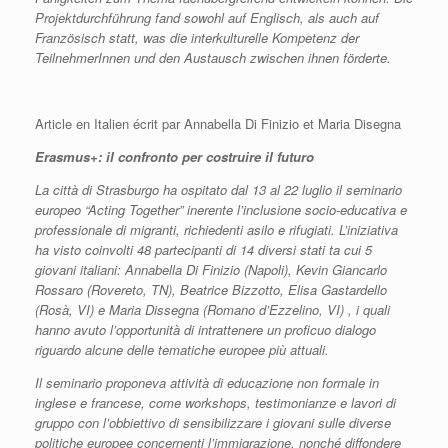
Projektdurchführung fand sowohl auf Englisch, als auch auf
Französisch statt, was die interkulturelle Kompetenz der
TeilnehmerInnen und den Austausch zwischen ihnen förderte.
Article en Italien écrit par Annabella Di Finizio et Maria Disegna
Erasmus+: il confronto per costruire il futuro
La città di Strasburgo ha ospitato dal 13 al 22 luglio il seminario
europeo “Acting Together” inerente l’inclusione socio-educativa e
professionale di migranti, richiedenti asilo e rifugiati. L’iniziativa
ha visto coinvolti 48 partecipanti di 14 diversi stati ta cui 5
giovani italiani: Annabella Di Finizio (Napoli), Kevin Giancarlo
Rossaro (Rovereto, TN), Beatrice Bizzotto, Elisa Gastardello
(Rosà, VI) e Maria Dissegna (Romano d’Ezzelino, VI) , i quali
hanno avuto l’opportunità di intrattenere un proficuo dialogo
riguardo alcune delle tematiche europee più attuali.
Il seminario proponeva attività di educazione non formale in
inglese e francese, come workshops, testimonianze e lavori di
gruppo con l’obbiettivo di sensibilizzare i giovani sulle diverse
politiche europee concernenti l’immigrazione, nonché diffondere