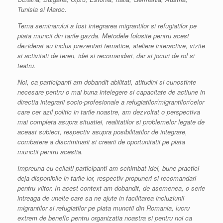
Tunisia si Maroc.
Tema seminarului a fost integrarea migrantilor si refugiatilor pe
piata muncii din tarile gazda. Metodele folosite pentru acest
deziderat au inclus prezentari tematice, ateliere interactive, vizite
si activitati de teren, idei si recomandari, dar si jocuri de rol si
teatru.
Noi, ca participanti am dobandit abilitati, atitudini si cunostinte
necesare pentru o mai buna intelegere si capacitate de actiune in
directia integrarii socio-profesionale a refugiatilor/migrantilor/celor
care cer azil politic in tarile noastre, am dezvoltat o perspectiva
mai completa asupra situatiei, realitatilor si problemelor legate de
aceast subiect, respectiv asupra posibilitatilor de integrare,
combatere a discriminarii si crearii de oportunitatii pe piata
munctii pentru acestia.
Impreuna cu ceilalti participanti am schimbat idei, bune practici
deja disponibile in tarile lor, respectiv propuneri si recomandari
pentru viitor. In acest context am dobandit, de asemenea, o serie
intreaga de unelte care sa ne ajute in facilitarea incluziunii
migrantilor si refugiatilor pe piata munctii din Romania, lucru
extrem de benefic pentru organizatia noastra si pentru noi ca