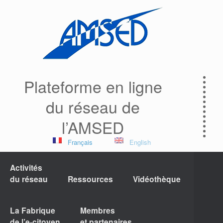
Plateforme en ligne
du réseau de
l’AMSED
Français
English
Activités
du réseau
Ressources
Vidéothèque
La Fabrique
Membres
de l’e-citoyen
et partenaires