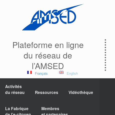
Plateforme en ligne
du réseau de
l’AMSED
Français
English
Activités
du réseau
Ressources
Vidéothèque
La Fabrique
Membres
de l’e-citoyen
et partenaires