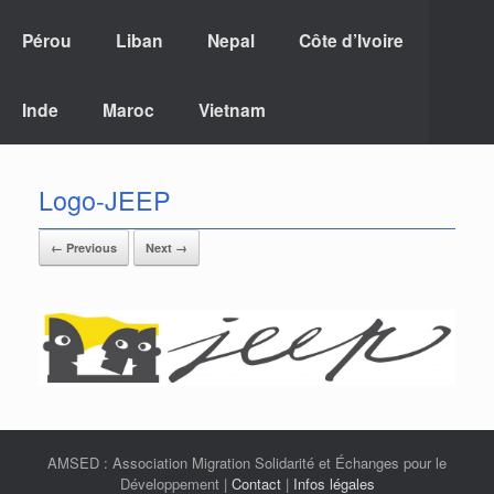
Pérou
Liban
Nepal
Côte d’Ivoire
Inde
Maroc
Vietnam
Logo-JEEP
← Previous
Next →
AMSED : Association Migration Solidarité et Échanges pour le
Développement |
Contact
|
Infos légales