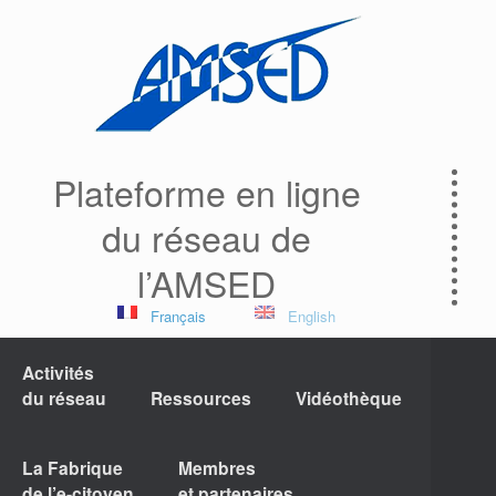
Plateforme en ligne
du réseau de
l’AMSED
Français
English
Activités
du réseau
Ressources
Vidéothèque
La Fabrique
Membres
de l’e-citoyen
et partenaires