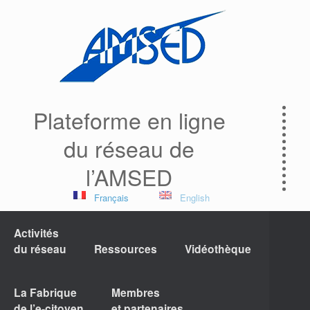
Plateforme en ligne
du réseau de
l’AMSED
Français
English
Activités
du réseau
Ressources
Vidéothèque
La Fabrique
Membres
de l’e-citoyen
et partenaires