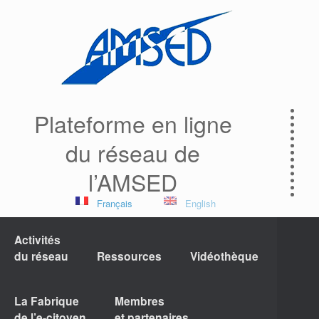
Plateforme en ligne
du réseau de
l’AMSED
Français
English
Activités
du réseau
Ressources
Vidéothèque
La Fabrique
Membres
de l’e-citoyen
et partenaires