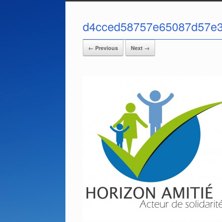
d4cced58757e65087d57e3
← Previous
Next →