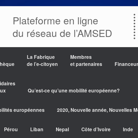
Plateforme en ligne
du réseau de l’AMSED
La Fabrique
Membres
thèque
de l’e-citoyen
et partenaires
Financeu
idaires
aux
Qu’est-ce qu’une mobilité européenne?
bilités européennes
2020, Nouvelle année, Nouvelles Mo
Pérou
Liban
Nepal
Côte d’Ivoire
Inde