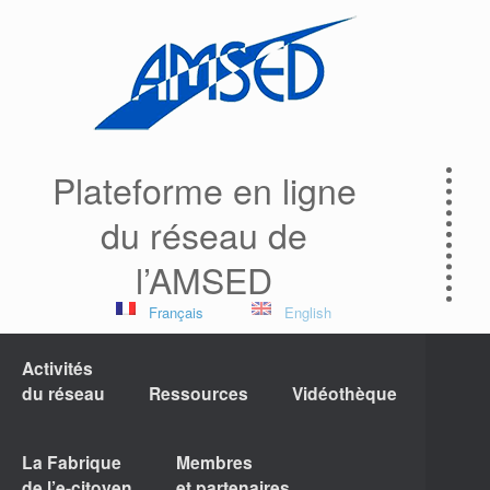
Plateforme en ligne
du réseau de
l’AMSED
Français
English
Activités
du réseau
Ressources
Vidéothèque
La Fabrique
Membres
de l’e-citoyen
et partenaires