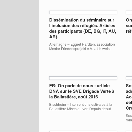
Dissémination du séminaire sur
On
l’inclusion des réfugiés. Articles
sur
des participants (DE, BG, IT, AU,
réf
AR).
Allemagne – Eggert Hardten, association
Mostar Friedensprojekt e.V. « Ich weiss
nicht so genau, was ich gelernt habe »,
meint Jose Moyano. Er ist Architekt und
arbeitet als Freiwilliger in einem
Flüchtlingslager in Griechenland. Dies ist
sein erster ERASMUS+ Trainingkurs.
AMSED, eine alteingesessene
Straßburger NGO, die sich vor allem die
Zusammenarbeit mit den Ländern
FR: On parle de nous : article
So
Nordafrikas auf die Fahnen […]
DNA sur le SVE Brigade Verte à
ad
la Ballastière, août 2016
Ac
dé
Bischheim – Interventions estivales à la
Cr
Ballastière Mises au vert Depuis début
juillet, deux jeunes étrangères effectuent
Sou
leur service volontaire européen (SVE) à
rom
la Ballastière, dans le cadre d’un
sta
partenariat avec l’association migration
don
solidarité échanges et développement