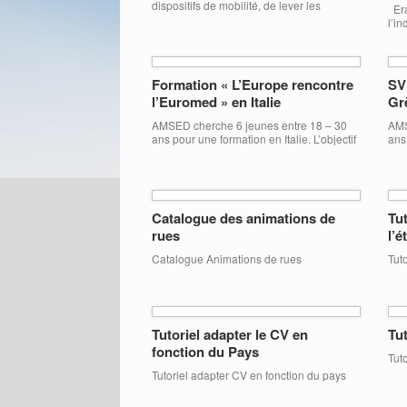
plus global appelé « Jeunesses
dispositifs de mobilité, de lever les
Era
méditerranéennes » […]
appréhensions et de susciter les envies
l’i
d’un séjour à l’étranger, le ministère de la
ville, de la jeunesse et des sports vient de
lancer un dispositif original imaginé par la
Tengo, éditeur des revues Schnock et
Formation « L’Europe rencontre
SV
Charles, en partenariat avec Air France.
l’Euromed » en Italie
Gr
Ce […]
AMSED cherche 6 jeunes entre 18 – 30
AMS
ans pour une formation en Italie. L’objectif
ans
de cette formation est de travailler sur la
Eur
gestion et la résolution des risques de
prin
conflits entre personnes de cultures
lié
différentes. Date de la formation : du 28
Dat
février 2017 au 8 mars 2017 Lieu :
fév
Catalogue des animations de
Tut
Bisceglie Pour plus d’infos, […]
2èm
rues
l’é
Catalogue Animations de rues
Tuto
Tutoriel adapter le CV en
Tu
fonction du Pays
Tut
Tutoriel adapter CV en fonction du pays