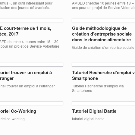
mus +, un outil intéressant pour
AMSED cherche 10 jeunes entre 18 –
nclusion des jeunes défavorisés.
ans pour un projet de Service Volontai
Européen (SVE) au Maroc. Date du SV
du 24 avril au 24 mai 2017 Projet :
Aménagement d’un potager horizontal
le toit du centre «Awaldi» accueillant 
E court-terme de 1 mois,
Guide méthodologique de
enfants en situation de rues. Pour plus
èce, 2017
création d’entreprise sociale
d’infos, consulter la fiche technique: [
dans le domaine alimentaire
ED cherche 4 jeunes entre 18 – 30
 pour un projet de Service Volontaire
Guide de création d’entreprise sociale
opéen (SVE) en Grèce. L’objectif
cipal est la mise en place d’activités
es à la protection de l’environnement.
es du SVE : 1ère mobilité du 1er
rier au 30 Mars 2017 (2 volontaires)
oriel trouver un emploi à
Tutoriel Recherche d’emploi v
e mobilité du 1er Avril au 30 […]
tranger
Smartphone
riel trouver un emploi à l’étranger
Tutoriel Recherche d’emploi via
Smartphone
toriel Co-Working
Tutoriel Digital Battle
oriel co-working
tutorial-digital-battle