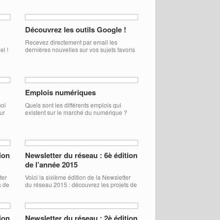
rôle des travailleurs et des association de
, la
jeunesse » Il a été initié par l’AMSED en
on
partenariat avec « Arrimage Good’iles » le
 la
8 Mars 2016. La directrice de l’association
Découvrez les outils Google !
« Initiative Eco » en Guadeloupe a parlé
de toutes sortes de violence basée sur le
Recevez directement par email les
]
genre et […]
el !
dernières nouvelles sur vos sujets favoris
! Voici le tutoriel : Google alerts Une
application en ligne de Google pour créer
simplement des sondages beaux et utiles
! Voici le tutoriel : Google Form La fenêtre
de votre organisation sur Google :
Emplois numériques
adresse, photos, horaires
d’ouverture… Voici le tutoriel
uoi
Quels sont les différents emplois qui
: GoogleMyBusiness Découvrez les
ur
existent sur le marché du numérique ?
nombreuses possibilité offertes […]
Consultez notre fiche ! Emplois
numériques
ion
Newsletter du réseau : 6è édition
de l’année 2015
ter
Voici la sixième édition de la Newsletter
s de
du réseau 2015 : découvrez les projets de
urs
notre réseau et les témoignages de leurs
jeunes volontaires !
NetworkNewsletter_2015 #6
ion
Newsletter du réseau : 2è édition