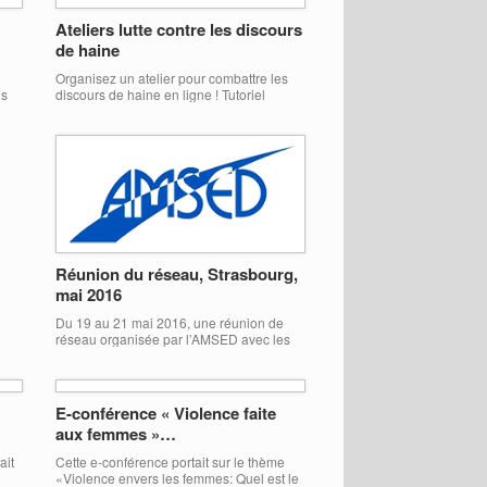
de
du Conseil de l’UE qui vous donnera
Ateliers lutte contre les discours
e
l’opportunité de participer au processus
de haine
arti
décisionnel de l’UE. De quoi s’agit-il? La
simulation du Conseil de l’UE vise à
Organisez un atelier pour combattre les
améliorer la compréhension […]
ns
discours de haine en ligne ! Tutoriel
Ateliers
E
Réunion du réseau, Strasbourg,
mai 2016
ys :
Du 19 au 21 mai 2016, une réunion de
réseau organisée par l’AMSED avec les
tion
représentants des associations
nts
partenaires provenant de Roumanie
(Mirela RUSU, Act Integration), Estonie
(Riin LUKS, Youth Center Paide), Grèce
E-conférence « Violence faite
(Mohamed CHABOUNI, Solidarity Tracks)
aux femmes »…
et Maroc (Lotfi JOUDAR, Espace
Solidarité et Développement) s’est tenue
ait
Cette e-conférence portait sur le thème
à Strasbourg sous la direction de
«Violence envers les femmes: Quel est le
Monsieur Djilali […]