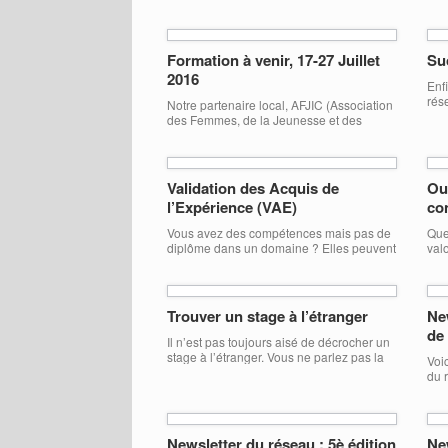
Formation à venir, 17-27 Juillet
Suc
2016
Enf
rése
Notre partenaire local, AFJIC (Association
des Femmes, de la Jeunesse et des
Initiatives Citoyennes), organise une
formation intitulée “Listen to what you are
listening!” du 17 au 27 Juillet 2016 à
Strasbourg. Durant cette formation, les
Validation des Acquis de
Ou
jeunes et animateurs de jeunesse auront
l’Expérience (VAE)
co
la possibilité d’acquérir des compétences
(savoirs, savoir être et savoir faire) qui leur
Vous avez des compétences mais pas de
Que
permettront de créer […]
diplôme dans un domaine ? Elles peuvent
val
être officiellement reconnue grâce à la
les
Validation des Acquis de l’Expérience.
rec
Découvrez comment ça marche ! Voici
notre présentation : VAE
Trouver un stage à l’étranger
New
de
Il n’est pas toujours aisé de décrocher un
stage à l’étranger. Vous ne parlez pas la
Voi
langue, ne connaissez pas les us et
du 
coutumes et ne savez pas vraiment où
not
commencer sur la Toile… Pas de panique
jeu
: voici le guide dont vous avez besoin
Net
pour trouver votre stage ! Trouvez un
Newsletter du réseau : 5è édition
New
stage à l’étranger