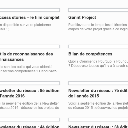
jeunesse de la France, la Turquie, la
Suède, l’Estonie, l’Ukraine, la Moldavie
Palestine et le Maroc pour une formati
intitulée «Briser les barrières à travers
cess stories – le film complet
Gannt Project
danse: l’inclusion sociale et
professionnelle des jeunes ». Cette
in disponible sur votre plateforme
Planifiez dans le temps les différentes
formation va avoir lieu à Stockholm […
au ! ;)
étapes de votre projet grâce à ce logici
tils de reconnaissance des
Bilan de compétences
nnaissances
Quoi ? Comment ? Pourquoi ? Pour q
? Découvrez tout ce qu’il y a à savoir s
ls sont les outils qui vous aident à
le BILAN de compétences !
oriser vos compétences ? Découvrez-
 dans notre présentation : Outils de
onnaissance des compétences
sletter du réseau : 9è édition
Newsletter du réseau : 7è édit
 l’année 2016
de l’année 2015
ci la neuvième édition de la Newsletter
Voici la septième édition de la Newslet
réseau 2016 : découvrez les projets de
du réseau 2015 : découvrez les projet
re réseau et les témoignages de leurs
notre réseau et les témoignages de le
nes volontaires !
jeunes volontaires !
workNewsletter_2016 #9
NetworkNewsletter_2015 #7
sletter du réseau : 4è édition
Newsletter du réseau : 3è édit