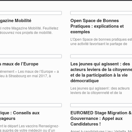
gazine Mobilité
Open Space de Bonnes
Pratiques : explications et
ci notre Magazine Mobilité. Feuilletez
exemples
découvrez nos projets de mobilité.
L’Open Space de bonnes pratiques es
une activité favorisant le partage de
connaissances et permettant aux
participants d’un projet d’être actifs da
leur apprentissage. L’AMSED a mis en
place cette activité au sein du séminai
s maux de l’Europe
Les jeunes qui agissent : des
« Changeons nos habitudes, pas le
acteurs leviers de la citoyenn
climat ! », que l’association a organisé
vénement « Les maux de l’Europe » a
et de la participation à la vie
Strasbourg du 12 au 21 juillet 2017.
lieu à Strasbourg en mai 2017, à
L’activité […]
démocratique
ccasion du mois de l’Europe. Cet
nement avait pour objectif de
Les jeunes qui agissent : des acteurs
sembler des jeunes dans le cadre de
leviers de la citoyenneté et de la
érentes activités afin d’échanger et
participation à la vie démocratique – u
attre sur l’actualité européenne. Les
projet réalisé par l’AMSED en partenar
vités ont insisté sur l’importance de la
avec l’Association Mémoire de la Méd
ticipation citoyenne des jeunes pour
(Kairouan), Jeunesse et Développeme
er […]
rique : Conseils aux
EUROMED Stage Migration &
de Remada (Remada, Tataouine) et
yageurs
Gouvernance : Appel aux
soutenu financièrement par le Progr
Candidatures !
Concerté Pluri-Acteurs Soyons
nt le départ Les vaccins Renseignez-
Actifs/Actives et la Ville de […]
s auprès de votre médecin ou d’un
Appel à candidatures Lieu: Valletta, Ma