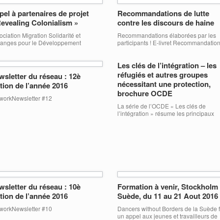
lescents roms migrants de l’espace
Algérien de nationalité. Je fais partie 
 Le projet a été développé en
el à partenaires de projet
Recommandations de lutte
l’association Graine de paix d’Oran. J
tenariat avec l’association « Horizon
Revealing Colonialism »
contre les discours de haine
suis en situation de handicap, je suis p
ié » qui effectue le travail social sur
[…]
ce. Les jeunes participants ont entre 12
ociation Migration Solidarité et
Recommandations élaborées par les
15 […]
anges pour le Développement
participants ! E-livret Recommandatio
rasbourg, France), Dinamo –
ociação de Dinamização Socio-
Les clés de l’intégration – les
urel (Sintra, Portugal), et la European
th Meeting and Education Centre
réfugiés et autres groupes
wsletter du réseau : 12è
mar (Weimar, Allemagne) vous invitent
nécessitant une protection,
tion de l’année 2016
evenir partenaire dans un projet KA1
brochure OCDE
itulé « COLONIALISME RÉVÉLANT »
workNewsletter #12
Revealing colonialism »), qui sera
La série de l’OCDE « Les clés de
osé à travers le programme Erasmus
l’intégration » résume les principaux
ors de la prochaine deadline […]
enseignements des travaux de l’OCD
sur les politiques d’intégration, et
notamment de la série d’études par pa
Les migrants et l’emploi. Elle vise à
synthétiser les principaux défis et les
bonnes pratiques en matière d’intégra
durable des immigrés et de leurs enfa
en […]
wsletter du réseau : 10è
Formation à venir, Stockholm
tion de l’année 2016
Suède, du 11 au 21 Aout 2016
workNewsletter #10
Dancers without Borders de la Suède f
un appel aux jeunes et travailleurs de