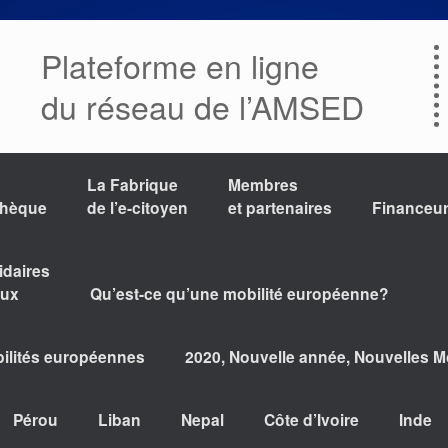
Plateforme en ligne
du réseau de l’AMSED
La Fabrique
Membres
thèque
de l’e-citoyen
et partenaires
Financeu
idaires
aux
Qu’est-ce qu’une mobilité européenne?
bilités européennes
2020, Nouvelle année, Nouvelles Mo
Pérou
Liban
Nepal
Côte d’Ivoire
Inde