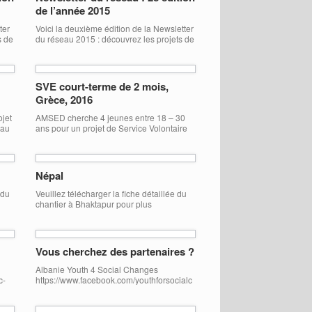
de l’année 2015
ter
Voici la deuxième édition de la Newsletter
s de
du réseau 2015 : découvrez les projets de
urs
notre réseau et les témoignages de leurs
jeunes volontaires !
NetworkNewsletter_2015 #2
SVE court-terme de 2 mois,
Grèce, 2016
jet
AMSED cherche 4 jeunes entre 18 – 30
 au
ans pour un projet de Service Volontaire
lus
Européen (SVE) en Grèce. Dates du SVE :
T
1ère mobilité du 1er février au 31 Mars
d.fr
2016 (2 volontaires) 2ème mobilité du 1er
Avril au 31 Mai 2016 (2 volontaires) Pour
Népal
plus d’infos, consulter la fiche technique:
FT – SVE […]
 du
Veuillez télécharger la fiche détaillée du
chantier à Bhaktapur pour plus
RAA
d’informations: Fiche du chantier à
abat
Bhaktapur I. Carte d’identité du pays
32
Capitale : Katmandu Superficie : 147 181
t
km² Population : 30 millions d’habitants
Vous cherchez des partenaires ?
Climat : Le Népal jouit d’une saison sèche
d’octobre à mai, où les températures
Albanie Youth 4 Social Changes
peuvent atteindre plus de 30°C à […]
c-
https://www.facebook.com/youthforsocialc
-
hanges ACLI-IPSIA ne Shqiperi
http://www.ipsia.acli.it Beyond Barriers
il
http://www.beyondbarriers.org Allemagne