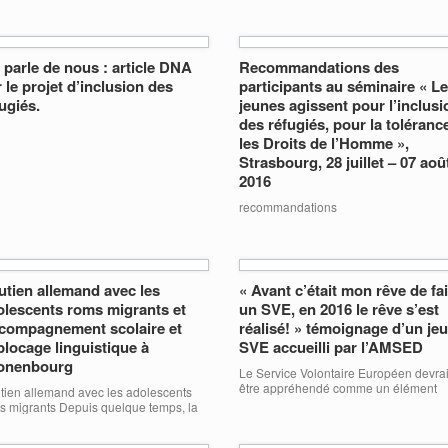
 parle de nous : article DNA
Recommandations des
 le projet d’inclusion des
participants au séminaire « L
ugiés.
jeunes agissent pour l’inclusi
des réfugiés, pour la tolérance
les Droits de l’Homme »,
Strasbourg, 28 juillet – 07 aoû
2016
recommandations
utien allemand avec les
« Avant c’était mon rêve de fa
olescents roms migrants et
un SVE, en 2016 le rêve s’est
compagnement scolaire et
réalisé! » témoignage d’un je
blocage linguistique à
SVE accueilli par l’AMSED
onenbourg
Le Service Volontaire Européen devrai
être appréhendé comme un élément
tien allemand avec les adolescents
essentiel qui doit faire partie des moe
s migrants Depuis quelque temps, la
culturelles européennes, témoigne Sa
giaire Erasmus+ à l’AMSED, Marie,
jeune en situation de handicap. Bonjou
ne un soutien d’allemand aux
je m’appelle Samy, j’ai 26 ans et je su