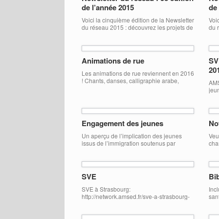
de l’année 2015
de
Voici la cinquième édition de la Newsletter
Voi
du réseau 2015 : découvrez les projets de
du 
notre réseau et les témoignages de leurs
not
jeunes volontaires !
jeu
NetworkNewsletter_2015 #5
Net
Animations de rue
SV
20
Les animations de rue reviennent en 2016
! Chants, danses, calligraphie arabe,
AMS
recyclage, éveil artistique… Découvrez le
jeu
kit de préparation 2015 pour en savoir
Ser
plus ! Kit de bienvenue
jui
en 
fic
Engagement des jeunes
No
con
71 
Un aperçu de l’implication des jeunes
Veui
issus de l’immigration soutenus par
cha
l’AMSED dans leurs actions pour les
FT 
objectifs de développement durable! Dans
Cap
cet outil, vous trouverez des témoignages
Pop
des jeunes engagés à travers des
Cli
SVE
Bi
mobilités européennes et internationales
tem
qui leur permettent de trouver une place à
30 
SVE à Strasbourg:
Inc
s’exprimer.
dist
http://network.amsed.fr/sve-a-strasbourg-
san
http://fr.calameo.com/read/00459085867e
juin-aout-2016/ SVE à Fès, Maroc:
des
dcdb550ea
http://network.amsed.fr/sve-court-terme-
http
maroc/ SVE à Leucade, Grèce:
asil