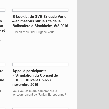
E-booklet du SVE Brigade Verte
es
– animations sur le site de la
on
Ballastière à Bischheim, été 2016
 et
E-booklet du SVE Brigade Verte
t
ire
Appel à participants
« Simulation du Conseil de
une
l’UE », Bruxelles, 25-27
novembre 2016
t
Vous voulez mieux comprendre le
fonctionnement de l’Union Européenne?
urs
Vous recherchez une expérience
my,
transnationale? VoteWatch Europe,
r,
Global Initiativ ‘et l’Université Libre de
is
Bruxelles (ULB) organisent une simulation