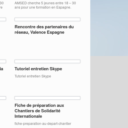
 30
AMSED cherche 5 jeunes entre 18 – 30
re
ans pour une formation en Espagne.
E :
L’objectif de cette formation est d’offrir aux
jeunes des moyens de porter leurs voix
 sur
dans le cadre de la prise décision de
des
politique et d’être impactant. Date de la
Rencontre des partenaires du
formation : 23 février 2017 au 03 mars
réseau, Valence Espagne
…]
2017 Lieu : Iscar Pour […]
ia
Tutoriel entretien Skype
Tutoriel entretien Skype
Fiche de préparation aux
Chantiers de Solidarité
Internationale
fiche-preparation-au-depart-chantier