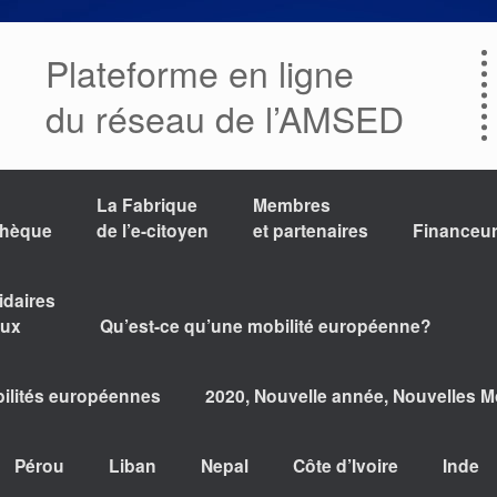
Plateforme en ligne
du réseau de l’AMSED
La Fabrique
Membres
thèque
de l’e-citoyen
et partenaires
Financeu
idaires
aux
Qu’est-ce qu’une mobilité européenne?
bilités européennes
2020, Nouvelle année, Nouvelles Mo
Pérou
Liban
Nepal
Côte d’Ivoire
Inde