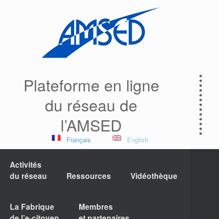
Plateforme en ligne
du réseau de
l’AMSED
Français
English
Activités
du réseau
Ressources
Vidéothèque
La Fabrique
Membres
de l’e-citoyen
et partenaires