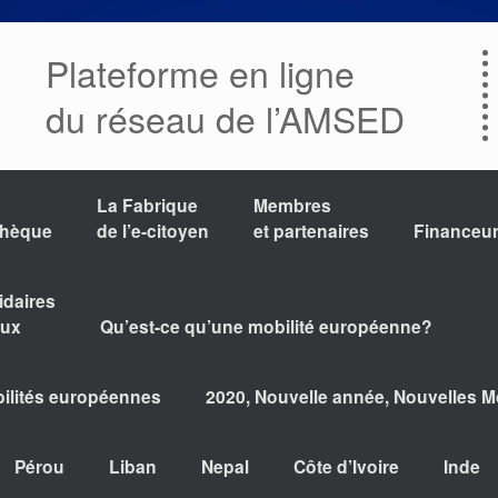
Plateforme en ligne
du réseau de l’AMSED
La Fabrique
Membres
thèque
de l’e-citoyen
et partenaires
Financeu
idaires
aux
Qu’est-ce qu’une mobilité européenne?
bilités européennes
2020, Nouvelle année, Nouvelles Mo
Pérou
Liban
Nepal
Côte d’Ivoire
Inde